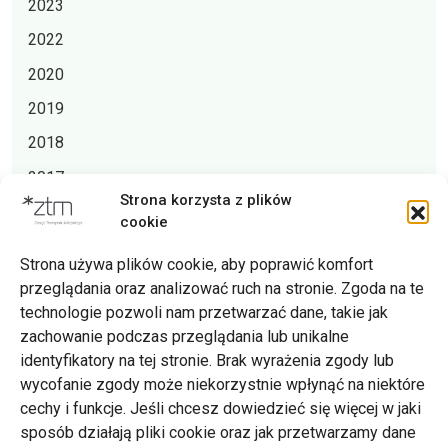
2023
2022
2020
2019
2018
2017
Strona korzysta z plików
2016
cookie
Strona używa plików cookie, aby poprawić komfort
przeglądania oraz analizować ruch na stronie. Zgoda na te
technologie pozwoli nam przetwarzać dane, takie jak
zachowanie podczas przeglądania lub unikalne
Zarząd Transportu Miejskiego w Poznaniu
identyfikatory na tej stronie. Brak wyrażenia zgody lub
Napisz do nas
wycofanie zgody może niekorzystnie wpłynąć na niektóre
tel. 61 646 33 44
cechy i funkcje. Jeśli chcesz dowiedzieć się więcej w jaki
ul. Matejki 59, 60-770 Poznań
sposób działają pliki cookie oraz jak przetwarzamy dane