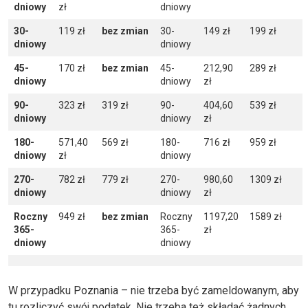
dniowy
zł
dniowy
30-
119 zł
bez zmian
30-
149 zł
199 zł
dniowy
dniowy
45-
170 zł
bez zmian
45-
212,90
289 zł
dniowy
dniowy
zł
90-
323 zł
319 zł
90-
404,60
539 zł
dniowy
dniowy
zł
180-
571,40
569 zł
180-
716 zł
959 zł
dniowy
zł
dniowy
270-
782 zł
779 zł
270-
980,60
1309 zł
dniowy
dniowy
zł
Roczny
949 zł
bez zmian
Roczny
1197,20
1589 zł
365-
365-
zł
dniowy
dniowy
W przypadku Poznania – nie trzeba być zameldowanym, aby
tu rozliczyć swój podatek. Nie trzeba też składać żadnych