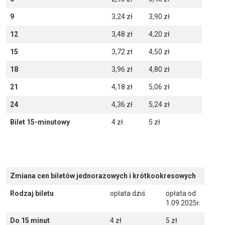
9
3,24 zł
3,90 zł
12
3,48 zł
4,20 zł
15
3,72 zł
4,50 zł
18
3,96 zł
4,80 zł
21
4,18 zł
5,06 zł
24
4,36 zł
5,24 zł
Bilet 15-minutowy
4 zł
5 zł
Zmiana cen biletów jednorazowych i krótkookresowych
Rodzaj biletu
opłata dziś
opłata od
1.09.2025r.
Do 15 minut
4 zł
5 zł