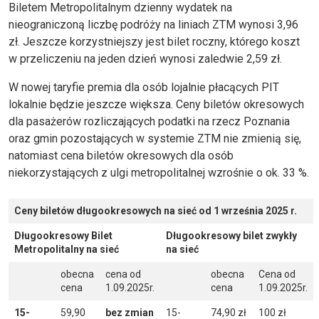
Biletem Metropolitalnym dzienny wydatek na
nieograniczoną liczbę podróży na liniach ZTM wynosi 3,96
zł. Jeszcze korzystniejszy jest bilet roczny, którego koszt
w przeliczeniu na jeden dzień wynosi zaledwie 2,59 zł.
W nowej taryfie premia dla osób lojalnie płacących PIT
lokalnie będzie jeszcze większa. Ceny biletów okresowych
dla pasażerów rozliczających podatki na rzecz Poznania
oraz gmin pozostających w systemie ZTM nie zmienią się,
natomiast cena biletów okresowych dla osób
niekorzystających z ulgi metropolitalnej wzrośnie o ok. 33 %.
Ceny biletów długookresowych na sieć od 1 września 2025 r.
Długookresowy Bilet
Długookresowy bilet zwykły
Metropolitalny na sieć
na sieć
obecna
cena od
obecna
Cena od
cena
1.09.2025r.
cena
1.09.2025r.
15-
59,90
bez zmian
15-
74,90 zł
100 zł