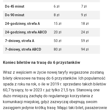
Do 45 minut
6 zł
7 zł
Do 90 minut
8 zł
9 zł
24-godzinny, strefa A
15 zł
18 zł
24-godzinny, strefa ABCD
20 zł
24 zł
7-dniowy, strefa A
50 zł
59 zł
7-dniowy, strefa ABCD
80 zł
94 zł
Koniec biletów na trasę do 6 przystanków
Wraz z wejściem w życie nowej taryfy wygaszone zostaną
bilety okresowe na trasę do 6 przystanków. Ich popularność
spada z roku na rok, o ile w 2019 r. sprzedano takich biletów
60,7 tysięcy, to w 2023 r. już tylko 21,5 tys. Stanowią one
dużo mniejszą zachętę do regularnego korzystania z
komunikacji miejskiej, gdyż zazwyczaj obejmują swoim
zasięgiem jedynie krótką trasę. Mając taki bilet, pasażerowie