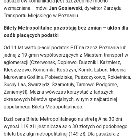
pasażerów komunikacja jest szczególnie mocno
wzmacniana – mówi
Jan Gosiewski
, dyrektor Zarządu
Transportu Miejskiego w Poznaniu.
Bilety Metropolitalne pozostają bez zmian – ukłon dla
osób płacących podatki
Od 11 lat warto płacić podatek PIT na rzecz Poznania lub
jednej z 19 gmin współtworzących z Miastem transport w
aglomeracji (Czerwonak, Dopiewo, Duszniki, Kaźmierz,
Kleszczewo, Komorniki, Kostrzyn, Kórnik, Luboń, Mosina,
Murowana Goślina, Pobiedziska, Puszczykowo, Rokietnica,
Suchy Las, Swarzędz, Szamotuły, Tarnowo Podgórne,
Zaniemyśl). Można wówczas korzystać z tańszych
okresowych biletów specjalnych, w tym z najbardziej
popularnego Biletu Metropolitalnego.
Dziś cena Biletu Metropolitalnego na strefę A na 30 dni
wynosi 119 zł i jest niższa aż o 30 złotych od podobnego
biletu bez ulgi metropolitalnej (149 zł). Dla pasażera z