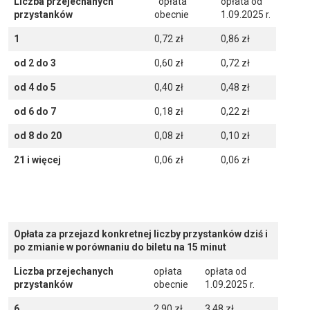
Liczba przejechanych
opłata
opłata od
przystanków
obecnie
1.09.2025 r.
1
0,72 zł
0,86 zł
od 2 do 3
0,60 zł
0,72 zł
od 4 do 5
0,40 zł
0,48 zł
od 6 do 7
0,18 zł
0,22 zł
od 8 do 20
0,08 zł
0,10 zł
21 i więcej
0,06 zł
0,06 zł
Opłata za przejazd konkretnej liczby przystanków dziś i
po zmianie w porównaniu do biletu na 15 minut
Liczba przejechanych
opłata
opłata od
przystanków
obecnie
1.09.2025 r.
6
2,90 zł
3,48 zł