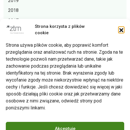
2019
2018
2017
Strona korzysta z plików
2016
cookie
Strona używa plików cookie, aby poprawić komfort
przeglądania oraz analizować ruch na stronie. Zgoda na te
technologie pozwoli nam przetwarzać dane, takie jak
zachowanie podczas przeglądania lub unikalne
Zarząd Transportu Miejskiego w Poznaniu
identyfikatory na tej stronie. Brak wyrażenia zgody lub
Napisz do nas
wycofanie zgody może niekorzystnie wpłynąć na niektóre
tel. 61 646 33 44
cechy i funkcje. Jeśli chcesz dowiedzieć się więcej w jaki
ul. Matejki 59, 60-770 Poznań
sposób działają pliki cookie oraz jak przetwarzamy dane
osobowe z nimi związane, odwiedź strony pod
poniższymi linkami.
Akceptuję