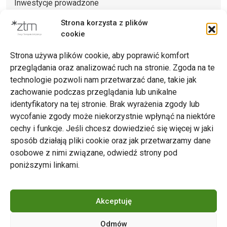
Inwestycje prowadzone
Wytyczne dla projektowania infrastruktury PTZ
Strona korzysta z plików
cookie
Strona używa plików cookie, aby poprawić komfort
przeglądania oraz analizować ruch na stronie. Zgoda na te
technologie pozwoli nam przetwarzać dane, takie jak
zachowanie podczas przeglądania lub unikalne
Zarząd Transportu Miejskiego w Poznaniu
identyfikatory na tej stronie. Brak wyrażenia zgody lub
Napisz do nas
wycofanie zgody może niekorzystnie wpłynąć na niektóre
tel. 61 646 33 44
cechy i funkcje. Jeśli chcesz dowiedzieć się więcej w jaki
ul. Matejki 59, 60-770 Poznań
sposób działają pliki cookie oraz jak przetwarzamy dane
osobowe z nimi związane, odwiedź strony pod
poniższymi linkami.
Akceptuję
Odmów