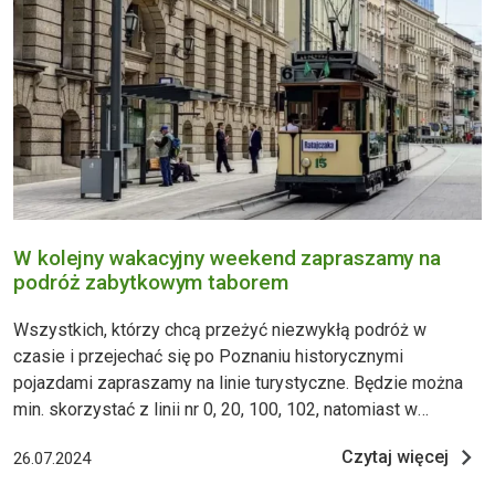
W kolejny wakacyjny weekend zapraszamy na
podróż zabytkowym taborem
Wszystkich, którzy chcą przeżyć niezwykłą podróż w
czasie i przejechać się po Poznaniu historycznymi
pojazdami zapraszamy na linie turystyczne. Będzie można
min. skorzystać z linii nr 0, 20, 100, 102, natomiast w
niedzielę na trasę linii H wyjedzie wagon silnikowy Typu IH.
Czytaj więcej
26.07.2024
Sobota, 27 lipca 2024 W sobotę linia turystyczna nr
20 będzie obsługiwana tramwajem GT8 707. Do obsługi linii