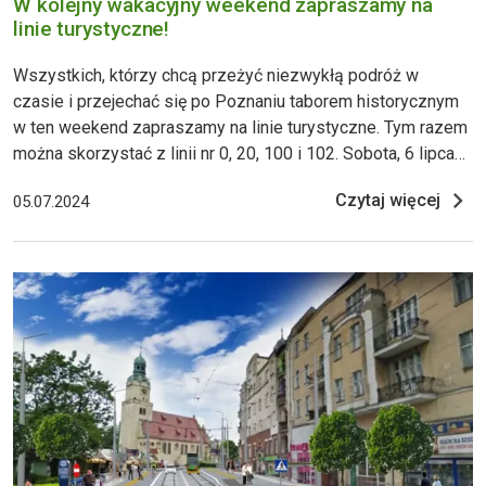
W kolejny wakacyjny weekend zapraszamy na
linie turystyczne!
Wszystkich, którzy chcą przeżyć niezwykłą podróż w
czasie i przejechać się po Poznaniu taborem historycznym
w ten weekend zapraszamy na linie turystyczne. Tym razem
można skorzystać z linii nr 0, 20, 100 i 102. Sobota, 6 lipca
2024 W sobotę linia turystyczna 20 będzie obsługiwana
Czytaj więcej
05.07.2024
tramwajem 102N. Do obsługi linii 100, którą można dojechać
z Dworca PKP Poznań Główny do Nowego Zoo, na ten dz