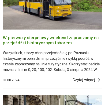
W pierwszy sierpniowy weekend zapraszamy na
przejażdżki historycznym taborem
Wszystkich, którzy chcą przejechać się po Poznaniu
historycznymi pojazdami i przeżyć niezwykłą podróż w
czasie zapraszamy na linie turystyczne. Skorzystać będzie
można z linii nr 0, 20, 100, 102. Sobota, 3 sierpnia 2024 W
sobotę linia turystyczna nr 20 będzie obsługiwana
Czytaj więcej
01.08.2024
wagonem 102N 1 Do obsługi linii nr 100, którą można
dojechać z Dworca PKP Poznań Główny do Nowego Zoo, na
ten dzień zap