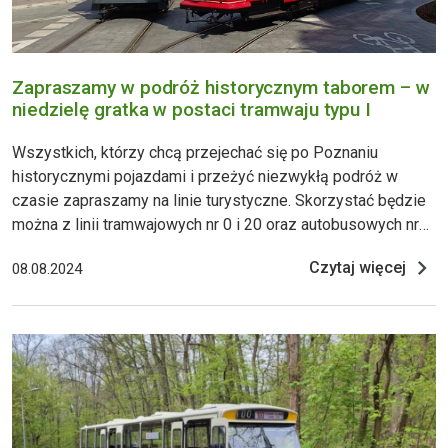
Zapraszamy w podróż historycznym taborem – w
niedzielę gratka w postaci tramwaju typu I
Wszystkich, którzy chcą przejechać się po Poznaniu
historycznymi pojazdami i przeżyć niezwykłą podróż w
czasie zapraszamy na linie turystyczne. Skorzystać będzie
można z linii tramwajowych nr 0 i 20 oraz autobusowych nr
100 i 102. Gratką będą niedzielne kursy na linii H wagonu
Czytaj więcej
08.08.2024
silnikowego Bergische Stahlindustrie Typu I, które były
pierwszymi tramwajami elektrycznymi kursującymi po
Poznaniu. Sobo