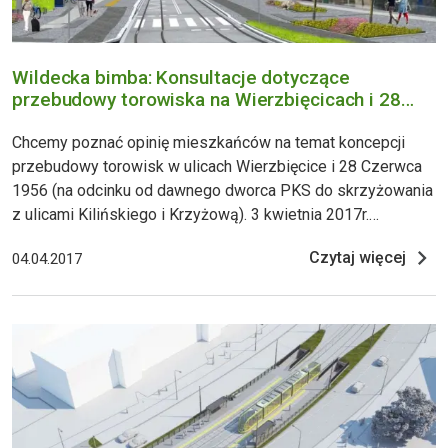
Wildecka bimba: Konsultacje dotyczące
przebudowy torowiska na Wierzbięcicach i 28
Czerwca 1956r.
Chcemy poznać opinię mieszkańców na temat koncepcji
przebudowy torowisk w ulicach Wierzbięcice i 28 Czerwca
1956 (na odcinku od dawnego dworca PKS do skrzyżowania
z ulicami Kilińskiego i Krzyżową). 3 kwietnia 2017r.
rozpoczęły się konsultacje społeczne dotyczące
Czytaj więcej
04.04.2017
przebudowy torowisk w ulicach Wierzbięcice i 28 Czerwca
1956 (na odcinku od dawnego dworca PKS do skrzyżowania
z ulicami Kilińskiego i