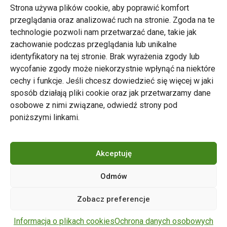
Strona używa plików cookie, aby poprawić komfort
przeglądania oraz analizować ruch na stronie. Zgoda na te
technologie pozwoli nam przetwarzać dane, takie jak
zachowanie podczas przeglądania lub unikalne
Zarząd Transportu Miejskiego w Poznaniu
identyfikatory na tej stronie. Brak wyrażenia zgody lub
Napisz do nas
wycofanie zgody może niekorzystnie wpłynąć na niektóre
tel. 61 646 33 44
cechy i funkcje. Jeśli chcesz dowiedzieć się więcej w jaki
ul. Matejki 59, 60-770 Poznań
sposób działają pliki cookie oraz jak przetwarzamy dane
osobowe z nimi związane, odwiedź strony pod
poniższymi linkami.
Akceptuję
Odmów
Copyright © 2024 ZTM Poznań. Wszelkie prawa
Zobacz preferencje
zastrzeżone.
wdrożenie strony
POZitive.pl
Informacja o plikach cookies
Ochrona danych osobowych