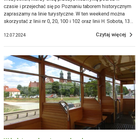
czasie i przejechać się po Poznaniu taborem historycznym
zapraszamy na linie turystyczne. W ten weekend można
skorzystać z linii nr 0, 20, 100 i 102 oraz linii H. Sobota, 13
lipca 2024 W sobotę linia turystyczna nr 20 będzie
Czytaj więcej
12.07.2024
obsługiwana tramwajem GT6. Do obsługi linii nr 100, którą
można dojechać z Dworca PKP Poznań Główny do Nowego
Zoo,