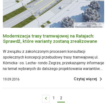
Modernizacja trasy tramwajowej na Ratajach:
Sprawdź, które warianty zostaną zrealizowane
W związku z zakończonym procesem konsultacji
społecznych koncepcji przebudowy trasy tramwajowej ul.
Kórnicka- os. Lecha- rondo Żegrze, przekazujemy informacje
na temat wybranych do dalszego projektowania wariantów
koncepcyjnych. W ramach projektowanej inwestycji
Czytaj więcej
19.09.2016
uwzględnione zostaną także potrzeby ruchu pieszo-
rowerowego oraz drogowego w stopniu niezbędnym do
prawidłowego funkcjonowania całego
1
2