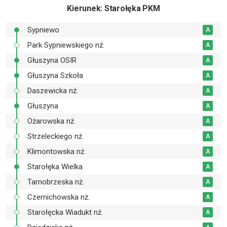
Kierunek
: Starołęka PKM
Sypniewo
A
Park Sypniewskiego nż.
A
Głuszyna OSIR
A
Głuszyna Szkoła
A
Daszewicka nż.
A
Głuszyna
A
Ożarowska nż.
A
Strzeleckiego nż.
A
Klimontowska nż.
A
Starołęka Wielka
A
Tarnobrzeska nż.
A
Czernichowska nż.
A
Starołęcka Wiadukt nż.
A