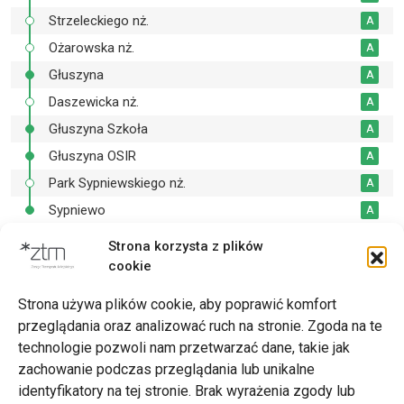
Strzeleckiego nż.
A
Ożarowska nż.
A
Głuszyna
A
Daszewicka nż.
A
Głuszyna Szkoła
A
Głuszyna OSIR
A
Park Sypniewskiego nż.
A
Sypniewo
A
Strona korzysta z plików
cookie
Drukuj
Strona używa plików cookie, aby poprawić komfort
przeglądania oraz analizować ruch na stronie. Zgoda na te
technologie pozwoli nam przetwarzać dane, takie jak
zachowanie podczas przeglądania lub unikalne
Zarząd Transportu Miejskiego w Poznaniu
identyfikatory na tej stronie. Brak wyrażenia zgody lub
Napisz do nas