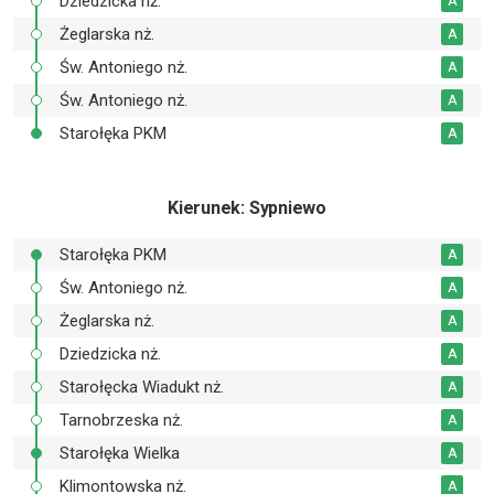
Dziedzicka nż.
A
Żeglarska nż.
A
Św. Antoniego nż.
A
Św. Antoniego nż.
A
Starołęka PKM
A
Kierunek
: Sypniewo
Starołęka PKM
A
Św. Antoniego nż.
A
Żeglarska nż.
A
Dziedzicka nż.
A
Starołęcka Wiadukt nż.
A
Tarnobrzeska nż.
A
Starołęka Wielka
A
Klimontowska nż.
A