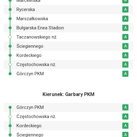
Marcelińska
A
Rycerska
A
Marszałkowska
A
Bułgarska Enea Stadion
A
Taczanowskiego nż.
A
Ściegiennego
A
Kordeckiego
A
Częstochowska nż.
A
Górczyn PKM
A
Kierunek
: Garbary PKM
Górczyn PKM
A
Częstochowska nż.
A
Kordeckiego
A
Ściegiennego
A