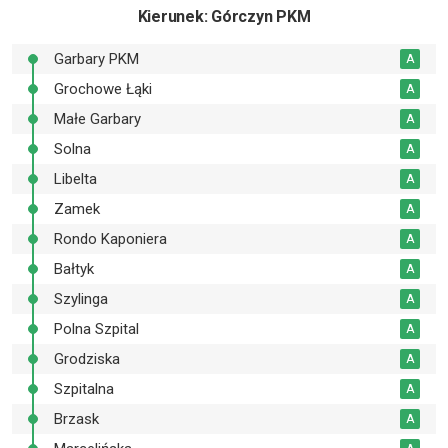
Kierunek
: Górczyn PKM
Garbary PKM
A
Grochowe Łąki
A
Małe Garbary
A
Solna
A
Libelta
A
Zamek
A
Rondo Kaponiera
A
Bałtyk
A
Szylinga
A
Polna Szpital
A
Grodziska
A
Szpitalna
A
Brzask
A