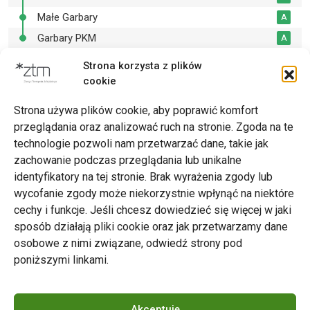
Małe Garbary
A
Garbary PKM
A
Strona korzysta z plików
cookie
Drukuj
Strona używa plików cookie, aby poprawić komfort
przeglądania oraz analizować ruch na stronie. Zgoda na te
technologie pozwoli nam przetwarzać dane, takie jak
zachowanie podczas przeglądania lub unikalne
Zarząd Transportu Miejskiego w Poznaniu
identyfikatory na tej stronie. Brak wyrażenia zgody lub
Napisz do nas
wycofanie zgody może niekorzystnie wpłynąć na niektóre
tel. 61 646 33 44
cechy i funkcje. Jeśli chcesz dowiedzieć się więcej w jaki
ul. Matejki 59, 60-770 Poznań
sposób działają pliki cookie oraz jak przetwarzamy dane
osobowe z nimi związane, odwiedź strony pod
poniższymi linkami.
Akceptuję