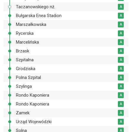
Taczanowskiego nż.
A
Bułgarska Enea Stadion
A
Marszałkowska
A
Rycerska
A
Marcelińska
A
Brzask
A
Szpitalna
A
Grodziska
A
Polna Szpital
A
Szylinga
A
Rondo Kaponiera
A
Rondo Kaponiera
A
Zamek
A
Urząd Wojewódzki
A
Solna
A