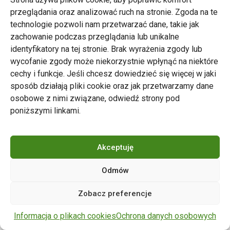
przeglądania oraz analizować ruch na stronie. Zgoda na te
technologie pozwoli nam przetwarzać dane, takie jak
zachowanie podczas przeglądania lub unikalne
Zarząd Transportu Miejskiego w Poznaniu
identyfikatory na tej stronie. Brak wyrażenia zgody lub
Napisz do nas
wycofanie zgody może niekorzystnie wpłynąć na niektóre
tel. 61 646 33 44
cechy i funkcje. Jeśli chcesz dowiedzieć się więcej w jaki
ul. Matejki 59, 60-770 Poznań
sposób działają pliki cookie oraz jak przetwarzamy dane
osobowe z nimi związane, odwiedź strony pod
poniższymi linkami.
Akceptuję
Odmów
Copyright © 2024 ZTM Poznań. Wszelkie prawa
Zobacz preferencje
zastrzeżone.
wdrożenie strony
POZitive.pl
Informacja o plikach cookies
Ochrona danych osobowych