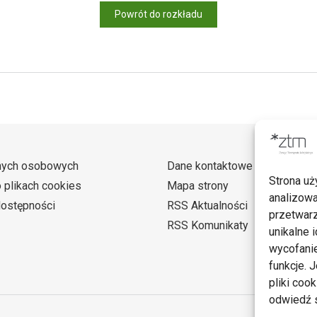
Powrót do rozkładu
nych osobowych
Dane kontaktowe
Strona uż
o plikach cookies
Mapa strony
analizowa
dostępności
RSS Aktualności
przetwarz
RSS Komunikaty
unikalne i
wycofanie
funkcje. 
pliki coo
odwiedź s