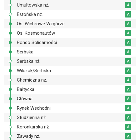
Umultowska nż.
A
Estońska nż.
A
Os. Wichrowe Wzgórze
A
Os. Kosmonautów
A
Rondo Solidarności
A
Serbska
A
Serbska nż.
A
Wilczak/Serbska
A
Chemiczna nż.
A
Bałtycka
A
Główna
A
Rynek Wschodni
A
Studzienna nż.
A
Koronkarska nż.
A
Zawady nż.
A