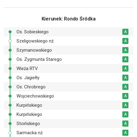
Kierunek
: Rondo Śródka
Os. Sobieskiego
A
Szeligowskiego nż.
A
Szymanowskiego
A
Os. Zygmunta Starego
A
Wieża RTV
A
Os. Jagiełły
A
Os. Chrobrego
A
Wojciechowskiego
A
Kurpińskiego
A
Kurpińskiego
A
Stoińskiego
A
Sarmacka nż.
A