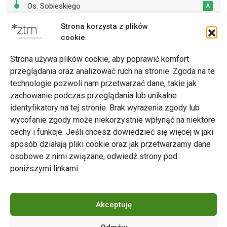
Os. Sobieskiego
A
Strona korzysta z plików
cookie
Drukuj
Strona używa plików cookie, aby poprawić komfort
przeglądania oraz analizować ruch na stronie. Zgoda na te
technologie pozwoli nam przetwarzać dane, takie jak
zachowanie podczas przeglądania lub unikalne
Zarząd Transportu Miejskiego w Poznaniu
identyfikatory na tej stronie. Brak wyrażenia zgody lub
Napisz do nas
wycofanie zgody może niekorzystnie wpłynąć na niektóre
tel. 61 646 33 44
cechy i funkcje. Jeśli chcesz dowiedzieć się więcej w jaki
ul. Matejki 59, 60-770 Poznań
sposób działają pliki cookie oraz jak przetwarzamy dane
osobowe z nimi związane, odwiedź strony pod
poniższymi linkami.
Akceptuję