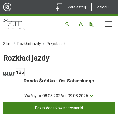
Zarejestruj
Zaloguj
Start
Rozkład jazdy
Przystanek
Rozkład jazdy
Rondo Śródka - Os. Sobieskiego
Ważny od
08.08.2026
do
09.08.2026
Pokaż dodatkowe przystanki