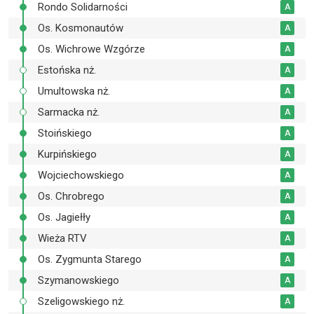
Rondo Solidarności
A
Os. Kosmonautów
A
Os. Wichrowe Wzgórze
A
Estońska nż.
A
Umultowska nż.
A
Sarmacka nż.
A
Stoińskiego
A
Kurpińskiego
A
Wojciechowskiego
A
Os. Chrobrego
A
Os. Jagiełły
A
Wieża RTV
A
Os. Zygmunta Starego
A
Szymanowskiego
A
Szeligowskiego nż.
A