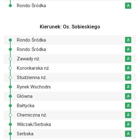
Rondo Śródka
A
Kierunek
: Os. Sobieskiego
Rondo Śródka
A
Rondo Śródka
A
Zawady nż.
A
Koronkarska nż.
A
Studzienna nż.
A
Rynek Wschodni
A
Główna
A
Bałtycka
A
Chemiczna nż.
A
Wilczak/Serbska
A
Serbska
A