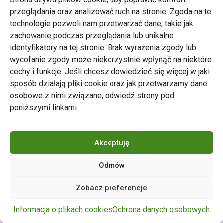
przeglądania oraz analizować ruch na stronie. Zgoda na te
technologie pozwoli nam przetwarzać dane, takie jak
zachowanie podczas przeglądania lub unikalne
Zarząd Transportu Miejskiego w Poznaniu
identyfikatory na tej stronie. Brak wyrażenia zgody lub
Napisz do nas
wycofanie zgody może niekorzystnie wpłynąć na niektóre
tel. 61 646 33 44
cechy i funkcje. Jeśli chcesz dowiedzieć się więcej w jaki
ul. Matejki 59, 60-770 Poznań
sposób działają pliki cookie oraz jak przetwarzamy dane
osobowe z nimi związane, odwiedź strony pod
poniższymi linkami.
Akceptuję
Odmów
Copyright © 2024 ZTM Poznań. Wszelkie prawa
Zobacz preferencje
zastrzeżone.
wdrożenie strony
POZitive.pl
Informacja o plikach cookies
Ochrona danych osobowych