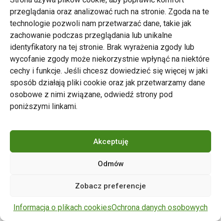
przeglądania oraz analizować ruch na stronie. Zgoda na te
technologie pozwoli nam przetwarzać dane, takie jak
zachowanie podczas przeglądania lub unikalne
Zarząd Transportu Miejskiego w Poznaniu
identyfikatory na tej stronie. Brak wyrażenia zgody lub
Napisz do nas
wycofanie zgody może niekorzystnie wpłynąć na niektóre
tel. 61 646 33 44
cechy i funkcje. Jeśli chcesz dowiedzieć się więcej w jaki
ul. Matejki 59, 60-770 Poznań
sposób działają pliki cookie oraz jak przetwarzamy dane
osobowe z nimi związane, odwiedź strony pod
poniższymi linkami.
Akceptuję
Odmów
Copyright © 2024 ZTM Poznań. Wszelkie prawa
Zobacz preferencje
zastrzeżone.
wdrożenie strony
POZitive.pl
Informacja o plikach cookies
Ochrona danych osobowych