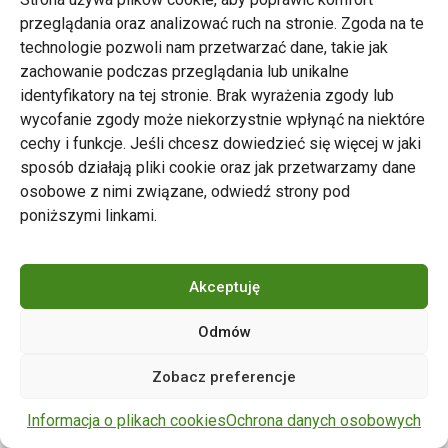
przeglądania oraz analizować ruch na stronie. Zgoda na te
technologie pozwoli nam przetwarzać dane, takie jak
zachowanie podczas przeglądania lub unikalne
Zarząd Transportu Miejskiego w Poznaniu
identyfikatory na tej stronie. Brak wyrażenia zgody lub
Napisz do nas
wycofanie zgody może niekorzystnie wpłynąć na niektóre
tel. 61 646 33 44
cechy i funkcje. Jeśli chcesz dowiedzieć się więcej w jaki
ul. Matejki 59, 60-770 Poznań
sposób działają pliki cookie oraz jak przetwarzamy dane
osobowe z nimi związane, odwiedź strony pod
poniższymi linkami.
Akceptuję
Odmów
Copyright © 2024 ZTM Poznań. Wszelkie prawa
Zobacz preferencje
zastrzeżone.
wdrożenie strony
POZitive.pl
Informacja o plikach cookies
Ochrona danych osobowych