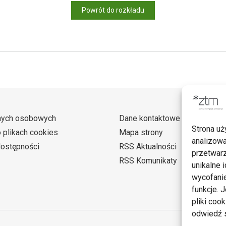
Powrót do rozkładu
nych osobowych
Dane kontaktowe
Strona uż
o plikach cookies
Mapa strony
analizowa
dostępności
RSS Aktualności
przetwarz
RSS Komunikaty
unikalne i
wycofanie
funkcje. 
pliki coo
odwiedź s