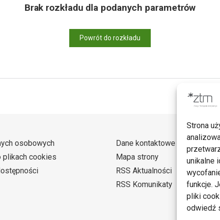
Brak rozkładu dla podanych parametrów
Powrót do rozkładu
Strona uż
analizowa
nych osobowych
Dane kontaktowe
przetwarz
o plikach cookies
Mapa strony
unikalne i
dostępności
RSS Aktualności
wycofanie
RSS Komunikaty
funkcje. 
pliki coo
odwiedź s