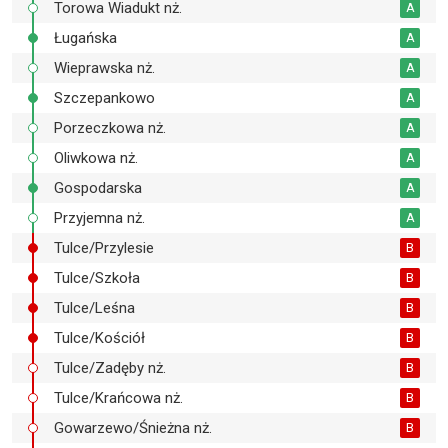
Torowa Wiadukt nż.
A
Ługańska
A
Wieprawska nż.
A
Szczepankowo
A
Porzeczkowa nż.
A
Oliwkowa nż.
A
Gospodarska
A
Przyjemna nż.
A
Tulce/Przylesie
B
Tulce/Szkoła
B
Tulce/Leśna
B
Tulce/Kościół
B
Tulce/Zadęby nż.
B
Tulce/Krańcowa nż.
B
Gowarzewo/Śnieżna nż.
B