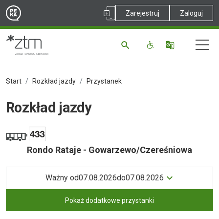
Zarejestruj
Zaloguj
Start
Rozkład jazdy
Przystanek
Rozkład jazdy
Rondo Rataje - Gowarzewo/Czereśniowa
Ważny od
07.08.2026
do
07.08.2026
Pokaż dodatkowe przystanki