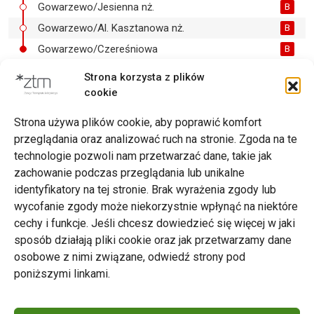
Gowarzewo/Jesienna nż.
B
Gowarzewo/Al. Kasztanowa nż.
B
Gowarzewo/Czereśniowa
B
Strona korzysta z plików
cookie
Drukuj
Strona używa plików cookie, aby poprawić komfort
przeglądania oraz analizować ruch na stronie. Zgoda na te
technologie pozwoli nam przetwarzać dane, takie jak
zachowanie podczas przeglądania lub unikalne
Zarząd Transportu Miejskiego w Poznaniu
identyfikatory na tej stronie. Brak wyrażenia zgody lub
Napisz do nas
wycofanie zgody może niekorzystnie wpłynąć na niektóre
tel. 61 646 33 44
cechy i funkcje. Jeśli chcesz dowiedzieć się więcej w jaki
ul. Matejki 59, 60-770 Poznań
sposób działają pliki cookie oraz jak przetwarzamy dane
osobowe z nimi związane, odwiedź strony pod
poniższymi linkami.