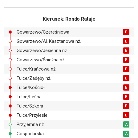
Kierunek
: Rondo Rataje
Gowarzewo/Czereśniowa
B
Gowarzewo/Al. Kasztanowa nż.
B
Gowarzewo/Jesienna nż.
B
Gowarzewo/Śnieżna nż.
B
Tulce/Krańcowa nż.
B
Tulce/Zadęby nż.
B
Tulce/Kościół
B
Tulce/Leśna
B
Tulce/Szkoła
B
Tulce/Przylesie
B
Przyjemna nż.
A
Gospodarska
A