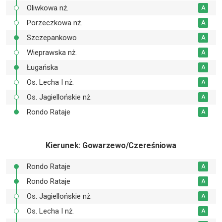
Oliwkowa nż.
A
Porzeczkowa nż.
A
Szczepankowo
A
Wieprawska nż.
A
Ługańska
A
Os. Lecha I nż.
A
Os. Jagiellońskie nż.
A
Rondo Rataje
A
Kierunek
: Gowarzewo/Czereśniowa
Rondo Rataje
A
Rondo Rataje
A
Os. Jagiellońskie nż.
A
Os. Lecha I nż.
A