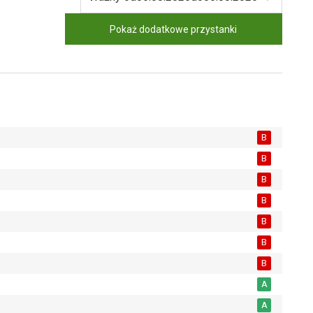
Pokaż dodatkowe przystanki
B
B
B
B
B
B
B
A
A