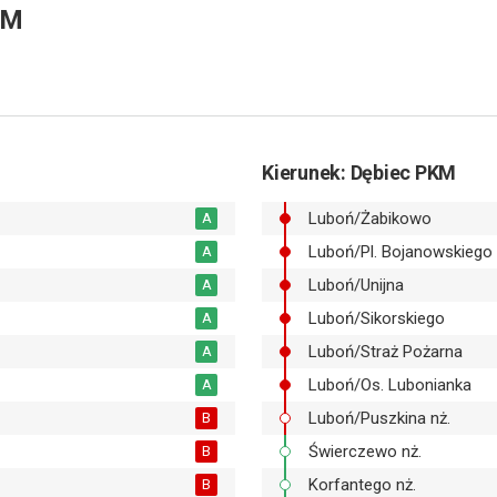
KM
Kierunek
: Dębiec PKM
Luboń/Żabikowo
A
Luboń/Pl. Bojanowskiego
A
Luboń/Unijna
A
Luboń/Sikorskiego
A
Luboń/Straż Pożarna
A
Luboń/Os. Lubonianka
A
Luboń/Puszkina nż.
B
Świerczewo nż.
B
Korfantego nż.
B