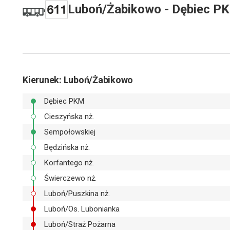
Luboń/Żabikowo - Dębiec P
Kierunek
: Luboń/Żabikowo
Dębiec PKM
Cieszyńska nż.
Sempołowskiej
Będzińska nż.
Korfantego nż.
Świerczewo nż.
Luboń/Puszkina nż.
Luboń/Os. Lubonianka
Luboń/Straż Pożarna