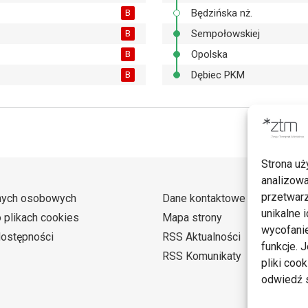
Będzińska nż.
B
Sempołowskiej
B
Opolska
B
Dębiec PKM
B
Strona uż
analizowa
przetwarz
nych osobowych
Dane kontaktowe
unikalne i
o plikach cookies
Mapa strony
wycofanie
dostępności
RSS Aktualności
funkcje. 
RSS Komunikaty
pliki coo
odwiedź s