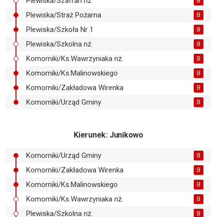
Plewiska/Szafran nż.
B
Plewiska/Straż Pożarna
B
Plewiska/Szkoła Nr 1
B
Plewiska/Szkolna nż.
B
Komorniki/Ks.Wawrzyniaka nż.
B
Komorniki/Ks.Malinowskiego
B
Komorniki/Zakładowa Wirenka
B
Komorniki/Urząd Gminy
B
Kierunek
: Junikowo
Komorniki/Urząd Gminy
B
Komorniki/Zakładowa Wirenka
B
Komorniki/Ks.Malinowskiego
B
Komorniki/Ks.Wawrzyniaka nż.
B
Plewiska/Szkolna nż.
B