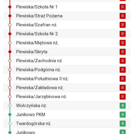
Plewiska/Szkoła Nr 1
B
Plewiska/Straż Pożarna
B
Plewiska/Szafran nż.
B
Plewiska/Szkoła Nr 2
B
Plewiska/Miętowa nż.
B
Plewiska/Skryta
B
Plewiska/Zachodnia nż.
B
Plewiska/Podgórna nż.
B
Plewiska/Południowa II nż.
B
Plewiska/Zakładowa nż.
B
Plewiska/Jarzębinowa nż.
B
Wołczyńska nż.
A
Junikowo PKM
A
Twardogórska nż.
A
Junikowo
A