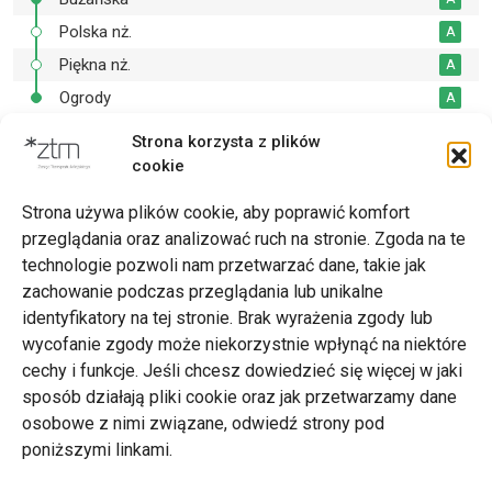
Polska nż.
A
Piękna nż.
A
Ogrody
A
Strona korzysta z plików
cookie
Drukuj
Strona używa plików cookie, aby poprawić komfort
przeglądania oraz analizować ruch na stronie. Zgoda na te
technologie pozwoli nam przetwarzać dane, takie jak
zachowanie podczas przeglądania lub unikalne
Zarząd Transportu Miejskiego w Poznaniu
identyfikatory na tej stronie. Brak wyrażenia zgody lub
Napisz do nas
wycofanie zgody może niekorzystnie wpłynąć na niektóre
tel. 61 646 33 44
cechy i funkcje. Jeśli chcesz dowiedzieć się więcej w jaki
ul. Matejki 59, 60-770 Poznań
sposób działają pliki cookie oraz jak przetwarzamy dane
osobowe z nimi związane, odwiedź strony pod
poniższymi linkami.