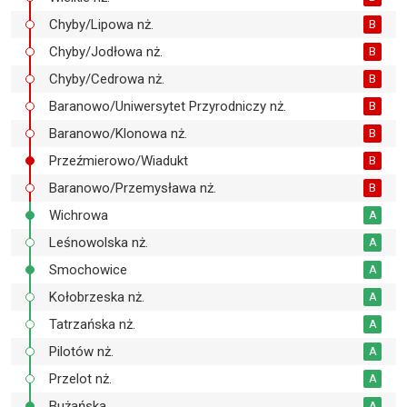
Chyby/Lipowa nż.
B
Chyby/Jodłowa nż.
B
Chyby/Cedrowa nż.
B
Baranowo/Uniwersytet Przyrodniczy nż.
B
Baranowo/Klonowa nż.
B
Przeźmierowo/Wiadukt
B
Baranowo/Przemysława nż.
B
Wichrowa
A
Leśnowolska nż.
A
Smochowice
A
Kołobrzeska nż.
A
Tatrzańska nż.
A
Pilotów nż.
A
Przelot nż.
A
Bużańska
A