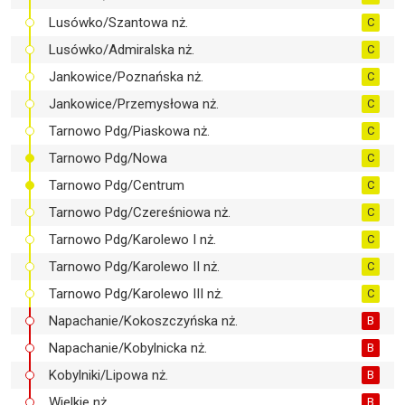
Lusówko/Szantowa nż.
C
Lusówko/Admiralska nż.
C
Jankowice/Poznańska nż.
C
Jankowice/Przemysłowa nż.
C
Tarnowo Pdg/Piaskowa nż.
C
Tarnowo Pdg/Nowa
C
Tarnowo Pdg/Centrum
C
Tarnowo Pdg/Czereśniowa nż.
C
Tarnowo Pdg/Karolewo I nż.
C
Tarnowo Pdg/Karolewo II nż.
C
Tarnowo Pdg/Karolewo III nż.
C
Napachanie/Kokoszczyńska nż.
B
Napachanie/Kobylnicka nż.
B
Kobylniki/Lipowa nż.
B
Wielkie nż.
B