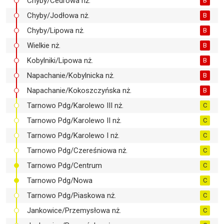
Chyby/Cedrowa nż.
B
Chyby/Jodłowa nż.
B
Chyby/Lipowa nż.
B
Wielkie nż.
B
Kobylniki/Lipowa nż.
B
Napachanie/Kobylnicka nż.
B
Napachanie/Kokoszczyńska nż.
B
Tarnowo Pdg/Karolewo III nż.
C
Tarnowo Pdg/Karolewo II nż.
C
Tarnowo Pdg/Karolewo I nż.
C
Tarnowo Pdg/Czereśniowa nż.
C
Tarnowo Pdg/Centrum
C
Tarnowo Pdg/Nowa
C
Tarnowo Pdg/Piaskowa nż.
C
Jankowice/Przemysłowa nż.
C