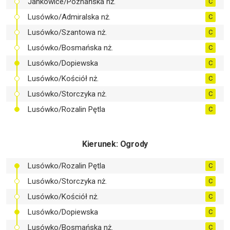
Jankowice/Poznańska nż.
C
Lusówko/Admiralska nż.
C
Lusówko/Szantowa nż.
C
Lusówko/Bosmańska nż.
C
Lusówko/Dopiewska
C
Lusówko/Kościół nż.
C
Lusówko/Storczyka nż.
C
Lusówko/Rozalin Pętla
C
Kierunek
: Ogrody
Lusówko/Rozalin Pętla
C
Lusówko/Storczyka nż.
C
Lusówko/Kościół nż.
C
Lusówko/Dopiewska
C
Lusówko/Bosmańska nż.
C