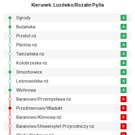
Kierunek
: Lusówko/Rozalin Pętla
Ogrody
A
Bużańska
A
Przelot nż.
A
Pilotów nż.
A
Tatrzańska nż.
A
Kołobrzeska nż.
A
Smochowice
A
Leśnowolska nż.
A
Wichrowa
A
Baranowo/Przemysława nż.
B
Przeźmierowo/Wiadukt
B
Baranowo/Klonowa nż.
B
Baranowo/Uniwersytet Przyrodniczy nż.
B