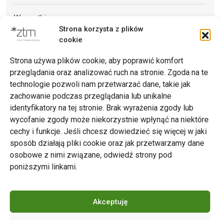
Wszystkie
Strona korzysta z plików
Archiwum
cookie
Strona używa plików cookie, aby poprawić komfort
przeglądania oraz analizować ruch na stronie. Zgoda na te
technologie pozwoli nam przetwarzać dane, takie jak
zachowanie podczas przeglądania lub unikalne
Zarząd Transportu Miejskiego w Poznaniu
identyfikatory na tej stronie. Brak wyrażenia zgody lub
Napisz do nas
wycofanie zgody może niekorzystnie wpłynąć na niektóre
tel. 61 646 33 44
cechy i funkcje. Jeśli chcesz dowiedzieć się więcej w jaki
ul. Matejki 59, 60-770 Poznań
sposób działają pliki cookie oraz jak przetwarzamy dane
osobowe z nimi związane, odwiedź strony pod
poniższymi linkami.
Akceptuję