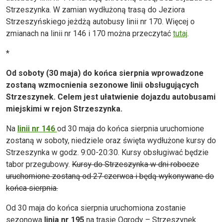
Strzeszynka. W zamian wydłużoną trasą do Jeziora
Strzeszyńskiego jeżdżą autobusy linii nr 170. Więcej o
zmianach na linii nr 146 i 170 można przeczytać
tutaj
.
*
Od soboty (30 maja) do końca sierpnia wprowadzone
zostaną wzmocnienia sezonowe linii obsługujących
Strzeszynek. Celem jest ułatwienie dojazdu autobusami
miejskimi w rejon Strzeszynka.
Na
linii nr 146
od 30 maja do końca sierpnia uruchomione
zostaną w soboty, niedziele oraz święta wydłużone kursy do
Strzeszynka w godz. 9:00-20:30. Kursy obsługiwać będzie
tabor przegubowy.
Kursy do Strzeszynka w dni robocze
uruchomione zostaną od 27 czerwca i będą wykonywane do
końca sierpnia.
Od 30 maja do końca sierpnia uruchomiona zostanie
sezonowa
linia nr 195
na trasie Ogrody – Strzeszynek.